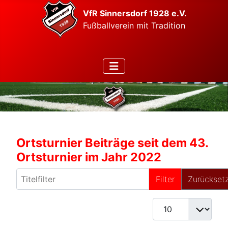
VfR Sinnersdorf 1928 e.V.
Fußballverein mit Tradition
Ortsturnier Beiträge seit dem 43.
Ortsturnier im Jahr 2022
Titelfilter
Filter
Zurückset
Anzeige #